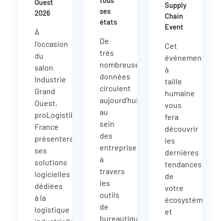
tous
Ouest
Supply
ses
2026
Chain
états
Event
À
De
l’occasion
Cet
très
du
événement
nombreuses
salon
à
données
Industrie
taille
circulent
Grand
humaine
aujourd’hui
Ouest,
vous
au
proLogistik
fera
sein
France
découvrir
des
présentera
les
entreprises
ses
dernières
à
solutions
tendances
travers
logicielles
de
les
dédiées
votre
outils
à la
écosystème
de
logistique
et
bureautique,