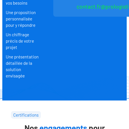
vos besoins
contact.fr@prologist
Une proposition
personnalisée
pour y répondre
Un chiffrage
précis de votre
projet
Une présentation
détaillée de la
solution
envisagée
Certifications
Nos
engagements
pour