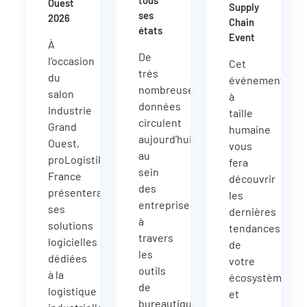
tous
Ouest
Supply
ses
2026
Chain
états
Event
À
De
l’occasion
Cet
très
du
événement
nombreuses
salon
à
données
Industrie
taille
circulent
Grand
humaine
aujourd’hui
Ouest,
vous
au
proLogistik
fera
sein
France
découvrir
des
présentera
les
entreprises
ses
dernières
à
solutions
tendances
travers
logicielles
de
les
dédiées
votre
outils
à la
écosystème
de
logistique
et
bureautique,