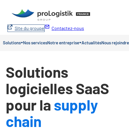
Aller
au
contenu
Site du groupe
Contactez-nous
Solutions
Nos services
Notre entreprise
Actualités
Nous rejoindre
Solutions
logicielles SaaS
pour la
supply
chain