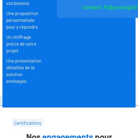
vos besoins
contact.fr@prologist
Une proposition
personnalisée
pour y répondre
Un chiffrage
précis de votre
projet
Une présentation
détaillée de la
solution
envisagée
Certifications
Nos
engagements
pour