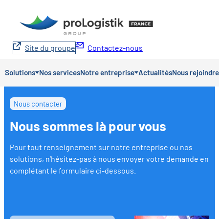
Aller
au
contenu
Site du groupe
Contactez-nous
Solutions
Nos services
Notre entreprise
Actualités
Nous rejoindre
Nous contacter
Nous sommes là pour vous
Pour tout renseignement sur notre entreprise ou nos
solutions, n’hésitez-pas à nous envoyer votre demande en
complétant le formulaire ci-dessous.