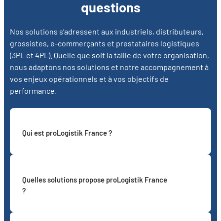
questions
Nos solutions s’adressent aux industriels, distributeurs,
grossistes, e-commerçants et prestataires logistiques
(3PL et 4PL). Quelle que soit la taille de votre organisation,
nous adaptons nos solutions et notre accompagnement à
vos enjeux opérationnels et à vos objectifs de
performance.
Qui est proLogistik France ?
proLogistik France est l’entité française du groupe
Quelles solutions propose proLogistik France
proLogistik, éditeur européen de solutions
?
logicielles dédiées à l’exécution de la Supply
Chain. Basée à Nantes, l’entreprise accompagne
depuis près de 40 ans les industriels,