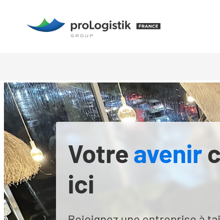
Aller
au
contenu
Votre
avenir
c
ici
Rejoignez une entreprise à ta