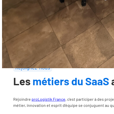
Nous plaçons la
satisfaction de nos clients, la p
chaque projet, avec la volonté d’apporter une va
solutions
fiables et une excellence opérationne
robustesse, rapidité et qualité de service.
Nos équipes unissent expertise métier, écoute
durablement nos clients. Portés par l’innovati
construisons des relations solides, orientées r
Rejoignez-nous
Les
métiers du SaaS
a
Réjoindre
proLogistik France
, c’est participer à des pr
métier, innovation et esprit d’équipe se conjuguent au q