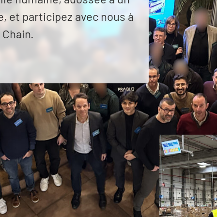
 et participez avec nous à
 Chain.
le service
est au cœur de tout. Chez
n pilier essentiel de notre réussite.