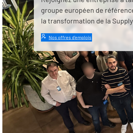
groupe européen de référence,
la transformation de la Supply
Nos offres d'emplois
Un état d’esprit
Notre identité repose sur une conviction forte :
proLogistik France, le service client constitue u