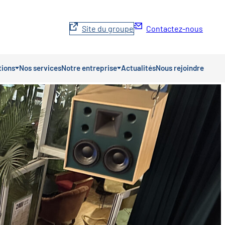
Site du groupe
Contactez-nous
tions
Nos services
Notre entreprise
Actualités
Nous rejoindre