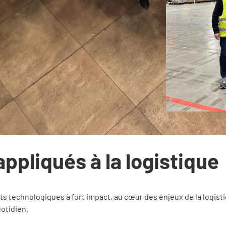
roximité et la confiance
au centre de
leur concrète et durable. Grâce à des
lle reconnue, nous garantissons
 et collaboration pour accompagner
on et un engagement constant, nous
ésultats et créatrices de performance.
ppliqués à la logistique
ojets technologiques à fort impact, au cœur des enjeux de la log
uotidien.