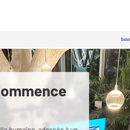
Solu
ommence
ille humaine, adossée à un