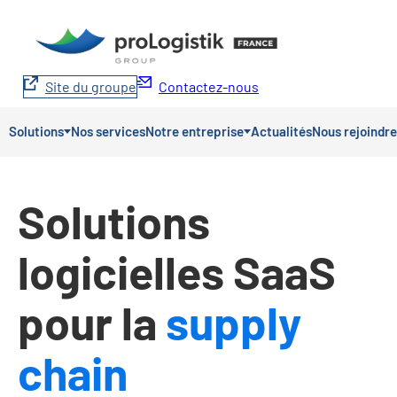
Aller
au
contenu
Site du groupe
Contactez-nous
Solutions
Nos services
Notre entreprise
Actualités
Nous rejoindre
Solutions
logicielles SaaS
pour la
supply
chain