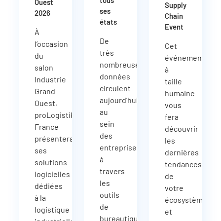
tous
Ouest
Supply
ses
2026
Chain
états
Event
À
De
l’occasion
Cet
très
du
événement
nombreuses
salon
à
données
Industrie
taille
circulent
Grand
humaine
aujourd’hui
Ouest,
vous
au
proLogistik
fera
sein
France
découvrir
des
présentera
les
entreprises
ses
dernières
à
solutions
tendances
travers
logicielles
de
les
dédiées
votre
outils
à la
écosystème
de
logistique
et
bureautique,