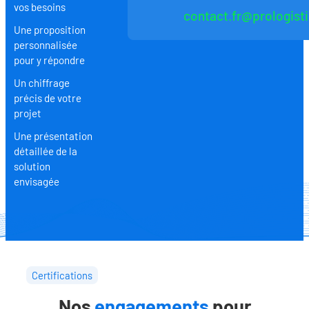
vos besoins
contact.fr@prologist
Une proposition
personnalisée
pour y répondre
Un chiffrage
précis de votre
projet
Une présentation
détaillée de la
solution
envisagée
Certifications
Nos
engagements
pour