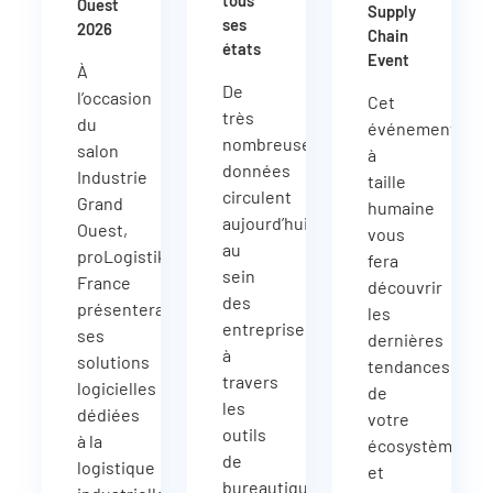
tous
Ouest
Supply
ses
2026
Chain
états
Event
À
De
l’occasion
Cet
très
du
événement
nombreuses
salon
à
données
Industrie
taille
circulent
Grand
humaine
aujourd’hui
Ouest,
vous
au
proLogistik
fera
sein
France
découvrir
des
présentera
les
entreprises
ses
dernières
à
solutions
tendances
travers
logicielles
de
les
dédiées
votre
outils
à la
écosystème
de
logistique
et
bureautique,