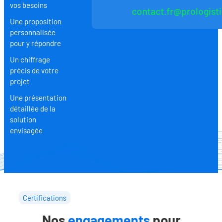
vos besoins
contact.fr@prologist
Une proposition
personnalisée
pour y répondre
Un chiffrage
précis de votre
projet
Une présentation
détaillée de la
solution
envisagée
Certifications
Nos
engagements
pour