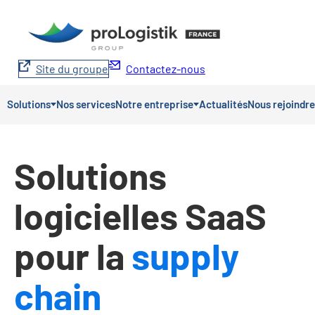
Aller
au
contenu
Site du groupe
Contactez-nous
Solutions
Nos services
Notre entreprise
Actualités
Nous rejoindre
Solutions
logicielles SaaS
pour la
supply
chain