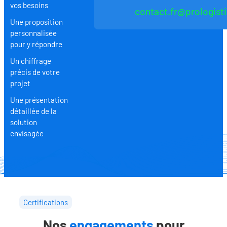
vos besoins
contact.fr@prologist
Une proposition
personnalisée
pour y répondre
Un chiffrage
précis de votre
projet
Une présentation
détaillée de la
solution
envisagée
Certifications
Nos
engagements
pour