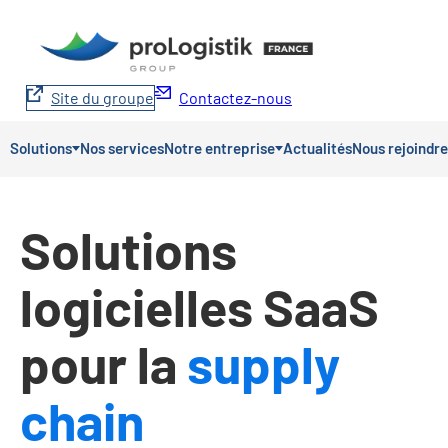
Aller
au
contenu
Site du groupe
Contactez-nous
Solutions
Nos services
Notre entreprise
Actualités
Nous rejoindre
Solutions
logicielles SaaS
pour la
supply
chain