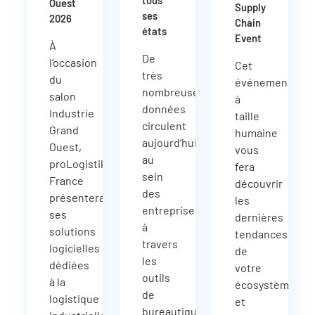
tous
Ouest
Supply
ses
2026
Chain
états
Event
À
De
l’occasion
Cet
très
du
événement
nombreuses
salon
à
données
Industrie
taille
circulent
Grand
humaine
aujourd’hui
Ouest,
vous
au
proLogistik
fera
sein
France
découvrir
des
présentera
les
entreprises
ses
dernières
à
solutions
tendances
travers
logicielles
de
les
dédiées
votre
outils
à la
écosystème
de
logistique
et
bureautique,